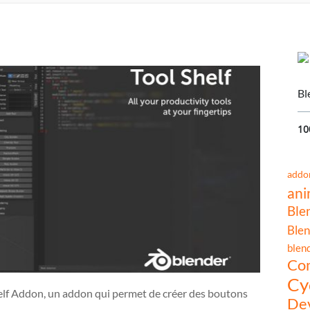
Bl
10
addo
ani
Ble
Blen
blen
Co
Cy
helf Addon, un addon qui permet de créer des boutons
Dev