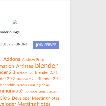
enderlounge
0
USER(S) ONLINE
JOIN SERVER
Addons
Andrew Price
n
blender
mation
Artistes
nder 2.8
Blender 2.71
Blender 2.70
Blender 2.74
der 2.72
Blender 2.73
der cookie
Blender Guru
cgcookie
mmunauté
compositing
Concours
cles
Developer Meeting Notes
eloper Metting Notes