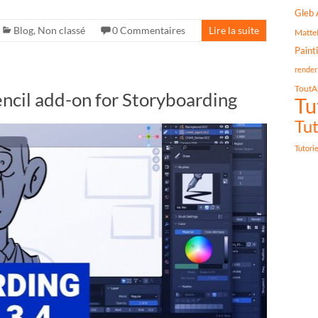
Gleb 
Blog
,
Non classé
0 Commentaires
Lire la suite
Matte
Paint
render
ToutA
ncil add-on for Storyboarding
Tu
Tut
Tutori