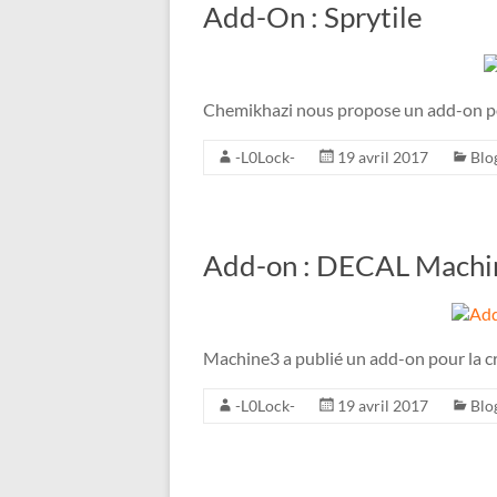
Add-On : Sprytile
Chemikhazi nous propose un add-on pour
-L0Lock-
19 avril 2017
Blo
Add-on : DECAL Machi
Machine3 a publié un add-on pour la cre
-L0Lock-
19 avril 2017
Blo