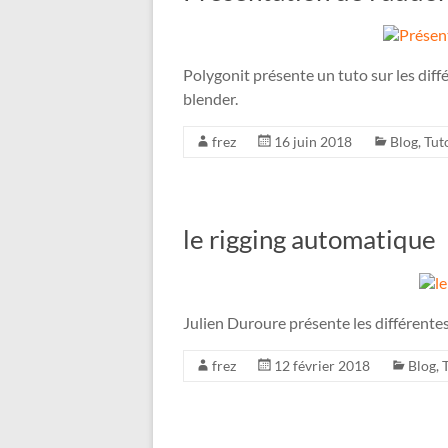
Polygonit présente un tuto sur les diff
blender.
frez
16 juin 2018
Blog
,
Tut
le rigging automatique
Julien Duroure présente les différent
frez
12 février 2018
Blog
,