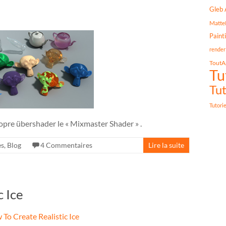
Gleb 
Matte
Paint
render
ToutA
Tu
Tut
Tutori
opre übershader le « Mixmaster Shader » .
es
,
Blog
4 Commentaires
Lire la suite
 Ice