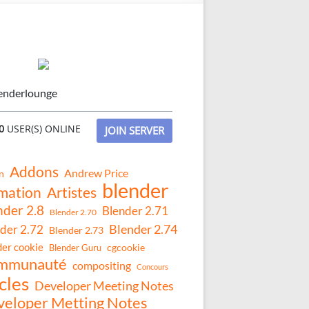
enderlounge
0
USER(S) ONLINE
JOIN SERVER
Addons
Andrew Price
n
blender
mation
Artistes
nder 2.8
Blender 2.71
Blender 2.70
Blender 2.74
der 2.72
Blender 2.73
der cookie
Blender Guru
cgcookie
mmunauté
compositing
Concours
cles
Developer Meeting Notes
eloper Metting Notes