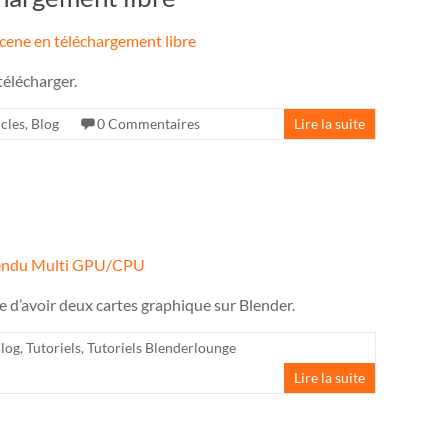
télécharger.
icles
,
Blog
0 Commentaires
Lire la suite
e d’avoir deux cartes graphique sur Blender.
log
,
Tutoriels
,
Tutoriels Blenderlounge
Lire la suite