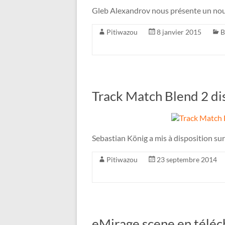
Gleb Alexandrov nous présente un nouve
Pitiwazou
8 janvier 2015
B
Track Match Blend 2 di
Sebastian König a mis à disposition sur
Pitiwazou
23 septembre 2014
eMirage scene en téléc