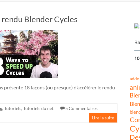
e rendu Blender Cycles
Bl
10
addo
ani
présente 18 façons (ou presque) d’accélérer le rendu
Ble
Blen
g
,
Tutoriels
,
Tutoriels du net
5 Commentaires
blen
Lire la suite
Co
Cy
Dev