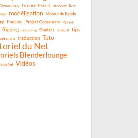
Grease Pencil
Alexandrov
Interview
livre
modélisation
Moteur de Rendu
Real
Podcast
ing
Project Gooseberry
Python
Rigging
tips
Shaders
Sculpting
Sheep it
Tuto
traduction
pprendre
toriel du Net
oriels Blenderlounge
Vidéos
els du Net