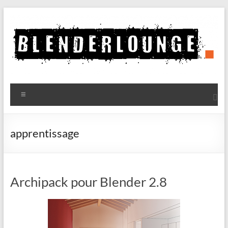
Aller
au
contenu
Blenderlounge
Menu
Le
site
de
apprentissage
news
sur
Blender
Archipack pour Blender 2.8