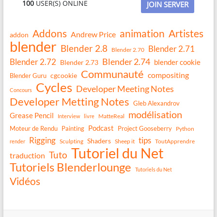
100
USER(S) ONLINE
JOIN SERVER
Addons
animation
Artistes
Andrew Price
addon
blender
Blender 2.8
Blender 2.71
Blender 2.70
Blender 2.74
Blender 2.72
blender cookie
Blender 2.73
Communauté
compositing
Blender Guru
cgcookie
Cycles
Developer Meeting Notes
Concours
Developer Metting Notes
Gleb Alexandrov
modélisation
Grease Pencil
MatteReal
Interview
livre
Podcast
Moteur de Rendu
Painting
Project Gooseberry
Python
Rigging
tips
Shaders
Sculpting
Sheep it
ToutApprendre
render
Tutoriel du Net
Tuto
traduction
Tutoriels Blenderlounge
Tutoriels du Net
Vidéos