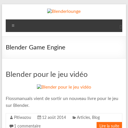
Aller
au
contenu
Blenderlounge
Menu
Le
site
de
Blender Game Engine
news
sur
Blender
Blender pour le jeu vidéo
Flossmanuals vient de sortir un nouveau livre pour le jeu
sur Blender.
Pitiwazou
12 août 2014
Articles
,
Blog
1 commentaire
Lire la suite