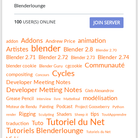
Blenderlounge
100
USER(S) ONLINE
JOIN SERVER
Addons
animation
Andrew Price
addon
blender
Artistes
Blender 2.8
Blender 2.70
Blender 2.74
Blender 2.71
Blender 2.72
Blender 2.73
Communauté
blender cookie
Blender Guru
cgcookie
Cycles
compositing
Concours
Developer Meeting Notes
Developer Metting Notes
Gleb Alexandrov
modélisation
Grease Pencil
MatteReal
Interview
livre
Podcast
Painting
Project Gooseberry
Moteur de Rendu
Python
Rigging
tips
Shaders
Sculpting
Sheep it
ToutApprendre
render
Tutoriel du Net
Tuto
traduction
Tutoriels Blenderlounge
Tutoriels du Net