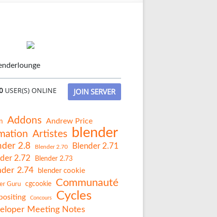
enderlounge
0
USER(S) ONLINE
JOIN SERVER
Addons
Andrew Price
n
blender
mation
Artistes
nder 2.8
Blender 2.71
Blender 2.70
der 2.72
Blender 2.73
nder 2.74
blender cookie
Communauté
er Guru
cgcookie
Cycles
ositing
Concours
eloper Meeting Notes