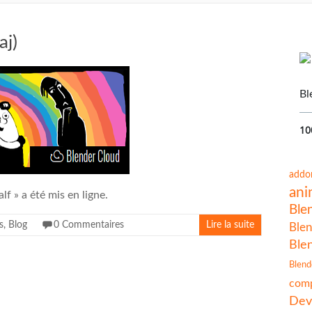
aj)
Bl
10
addo
ani
f » a été mis en ligne.
Ble
s
,
Blog
0 Commentaires
Lire la suite
Blen
Ble
Blend
comp
Dev