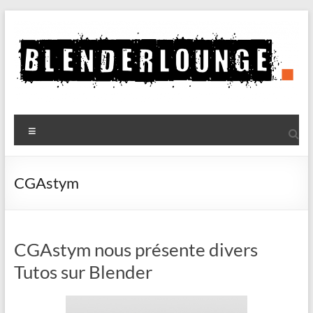
Aller
au
contenu
Blenderlounge
Menu
Le
site
de
CGAstym
news
sur
Blender
CGAstym nous présente divers
Tutos sur Blender