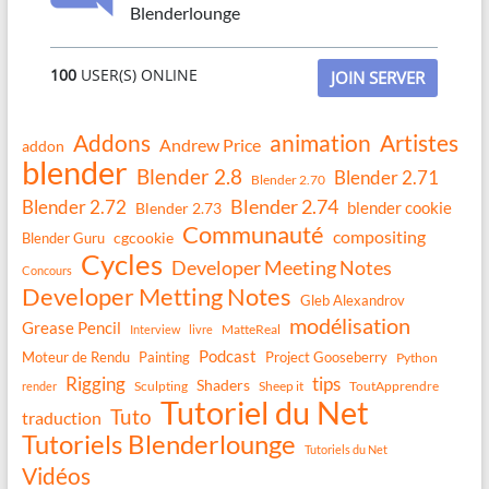
Blenderlounge
100
USER(S) ONLINE
JOIN SERVER
Addons
animation
Artistes
Andrew Price
addon
blender
Blender 2.8
Blender 2.71
Blender 2.70
Blender 2.74
Blender 2.72
blender cookie
Blender 2.73
Communauté
compositing
Blender Guru
cgcookie
Cycles
Developer Meeting Notes
Concours
Developer Metting Notes
Gleb Alexandrov
modélisation
Grease Pencil
MatteReal
Interview
livre
Podcast
Moteur de Rendu
Painting
Project Gooseberry
Python
Rigging
tips
Shaders
Sculpting
Sheep it
ToutApprendre
render
Tutoriel du Net
Tuto
traduction
Tutoriels Blenderlounge
Tutoriels du Net
Vidéos