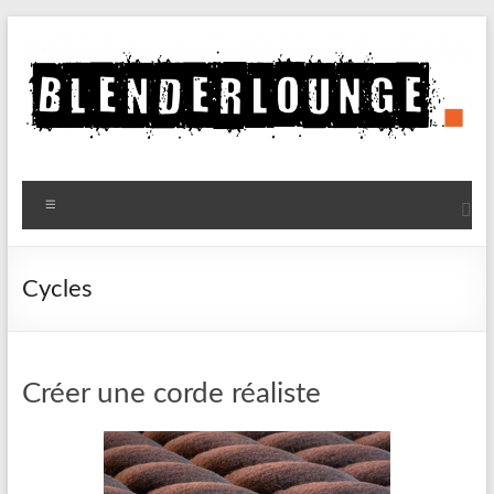
Aller
au
contenu
Blenderlounge
Menu
Le
site
de
Cycles
news
sur
Blender
Créer une corde réaliste