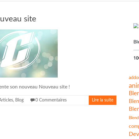
uveau site
Bl
10
addo
ani
ente son nouveau Nouveau site !
Ble
Articles
,
Blog
0 Commentaires
Lire la suite
Blen
Ble
Blend
comp
Dev