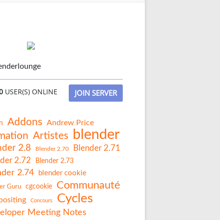
enderlounge
0
USER(S) ONLINE
JOIN SERVER
Addons
Andrew Price
n
blender
mation
Artistes
nder 2.8
Blender 2.71
Blender 2.70
der 2.72
Blender 2.73
nder 2.74
blender cookie
Communauté
er Guru
cgcookie
Cycles
ositing
Concours
eloper Meeting Notes