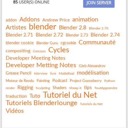
85
USER(S) ONLINE
JOIN SERVER
Addons
animation
Andrew Price
addon
blender
Artistes
Blender 2.8
Blender 2.70
Blender 2.74
Blender 2.71
Blender 2.72
Blender 2.73
Communauté
blender cookie
Blender Guru
cgcookie
Cycles
compositing
Concours
Developer Meeting Notes
Developer Metting Notes
Gleb Alexandrov
modélisation
Grease Pencil
MatteReal
Interview
livre
Podcast
Painting
Project Gooseberry
Moteur de Rendu
Python
Rigging
tips
Shaders
Sculpting
Sheep it
ToutApprendre
render
Tutoriel du Net
Tuto
traduction
Tutoriels Blenderlounge
Tutoriels du Net
Vidéos