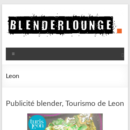
Aller
au
contenu
Blenderlounge
Menu
Le
site
de
Leon
news
sur
Blender
Publicité blender, Tourismo de Leon