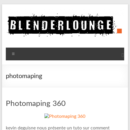
Aller
au
contenu
Blenderlounge
Menu
Le
site
de
photomaping
news
sur
Blender
Photomaping 360
kevin deguisne nous présente un tuto sur comment