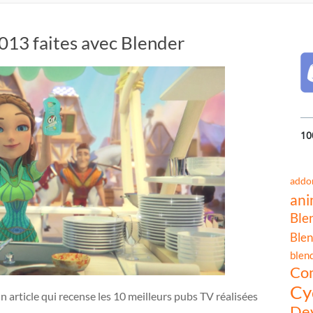
013 faites avec Blender
10
addo
ani
Ble
Blen
blen
Co
Cy
 article qui recense les 10 meilleurs pubs TV réalisées
Dev