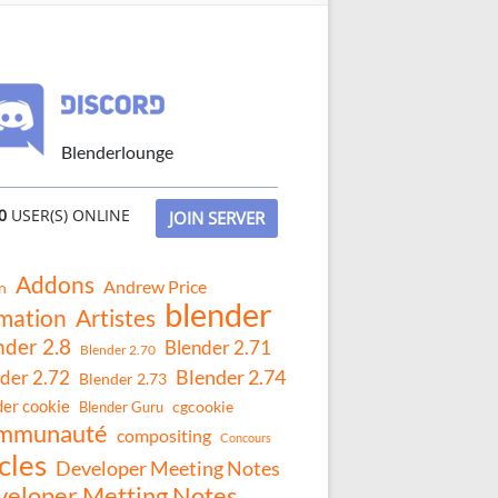
Blenderlounge
0
USER(S) ONLINE
JOIN SERVER
Addons
Andrew Price
n
blender
mation
Artistes
nder 2.8
Blender 2.71
Blender 2.70
Blender 2.74
der 2.72
Blender 2.73
der cookie
Blender Guru
cgcookie
mmunauté
compositing
Concours
cles
Developer Meeting Notes
eloper Metting Notes