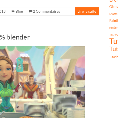
Gleb 
013
Blog
2 Commentaires
Lire la suite
Matte
Paint
render
ToutA
0% blender
Tu
Tut
Tutori