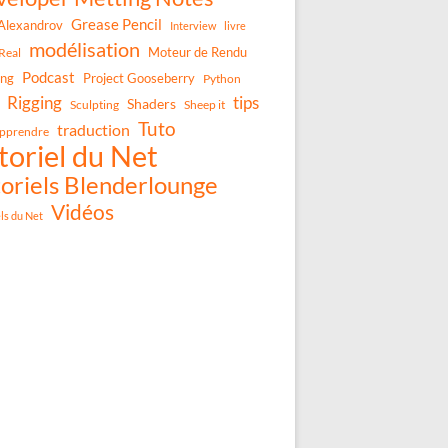
Grease Pencil
Alexandrov
Interview
livre
modélisation
Moteur de Rendu
Real
Podcast
ing
Project Gooseberry
Python
Rigging
tips
Shaders
Sculpting
Sheep it
Tuto
traduction
pprendre
toriel du Net
oriels Blenderlounge
Vidéos
els du Net