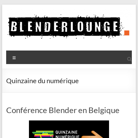
Aller
au
contenu
Blenderlounge
Menu
Le
site
de
Quinzaine du numérique
news
sur
Blender
Conférence Blender en Belgique