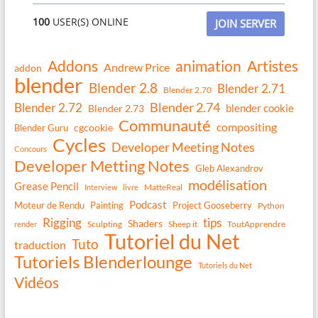
100
USER(S) ONLINE
JOIN SERVER
Addons
animation
Artistes
Andrew Price
addon
blender
Blender 2.8
Blender 2.71
Blender 2.70
Blender 2.74
Blender 2.72
blender cookie
Blender 2.73
Communauté
compositing
Blender Guru
cgcookie
Cycles
Developer Meeting Notes
Concours
Developer Metting Notes
Gleb Alexandrov
modélisation
Grease Pencil
MatteReal
Interview
livre
Podcast
Moteur de Rendu
Painting
Project Gooseberry
Python
Rigging
tips
Shaders
Sculpting
Sheep it
ToutApprendre
render
Tutoriel du Net
Tuto
traduction
Tutoriels Blenderlounge
Tutoriels du Net
Vidéos