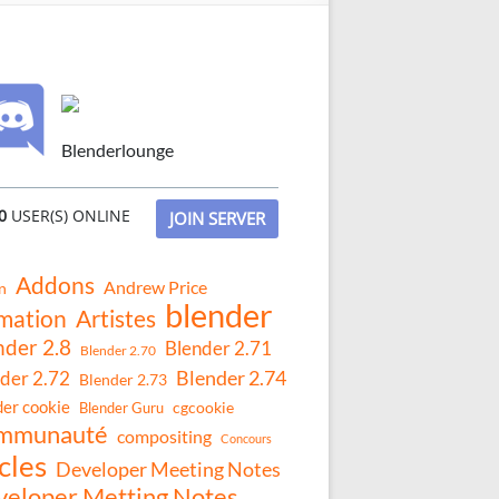
Blenderlounge
0
USER(S) ONLINE
JOIN SERVER
Addons
Andrew Price
n
blender
mation
Artistes
nder 2.8
Blender 2.71
Blender 2.70
Blender 2.74
der 2.72
Blender 2.73
der cookie
Blender Guru
cgcookie
mmunauté
compositing
Concours
cles
Developer Meeting Notes
eloper Metting Notes