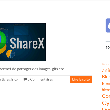
10
addo
ermet de partager des images, gifs etc.
ani
Ble
rticles
,
Blog
3 Commentaires
Lire la suite
Blen
blen
Co
Cy
Dev