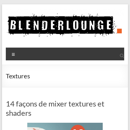
Aller
au
contenu
Blenderlounge
Menu
Le
site
de
Textures
news
sur
Blender
14 façons de mixer textures et
shaders