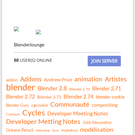
Blenderlounge
88
USER(S) ONLINE
JOIN SERVER
Addons
animation
Artistes
Andrew Price
addon
blender
Blender 2.8
Blender 2.71
Blender 2.70
Blender 2.74
Blender 2.72
blender cookie
Blender 2.73
Communauté
compositing
Blender Guru
cgcookie
Cycles
Developer Meeting Notes
Concours
Developer Metting Notes
Gleb Alexandrov
modélisation
Grease Pencil
MatteReal
Interview
livre