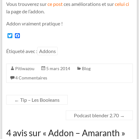
Vous trouverez sur
ce post
ces améliorations et sur
celui ci
la page de l’addon.
Addon vraiment pratique !
T
F
w
a
i
c
t
e
Étiqueté avec :
Addons
t
b
e
o
r
o
Pitiwazou
5 mars 2014
Blog
k
4 Commentaires
←
Tip – Les Booleans
Podcast blender 2.70
→
4 avis sur «
Addon – Amaranth
»