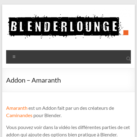
Aller
au
contenu
Blenderlounge
Menu
Le
site
de
Addon – Amaranth
news
sur
Blender
Amaranth
est un Addon fait par un des créateurs de
Caminandes
pour Blender.
Vous pouvez voir dans la vidéo les différentes parties de cet
addon qui ajoute des options bien pratique à Blender.