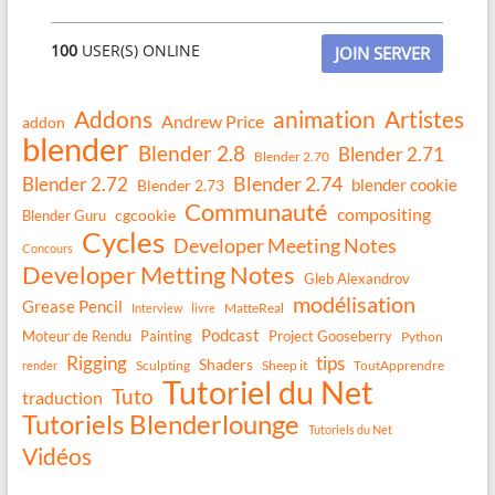
100
USER(S) ONLINE
JOIN SERVER
Addons
animation
Artistes
Andrew Price
addon
blender
Blender 2.8
Blender 2.71
Blender 2.70
Blender 2.74
Blender 2.72
blender cookie
Blender 2.73
Communauté
compositing
Blender Guru
cgcookie
Cycles
Developer Meeting Notes
Concours
Developer Metting Notes
Gleb Alexandrov
modélisation
Grease Pencil
MatteReal
Interview
livre
Podcast
Moteur de Rendu
Painting
Project Gooseberry
Python
Rigging
tips
Shaders
Sculpting
Sheep it
ToutApprendre
render
Tutoriel du Net
Tuto
traduction
Tutoriels Blenderlounge
Tutoriels du Net
Vidéos