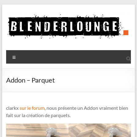
Aller
au
contenu
Blenderlounge
Menu
Le
site
de
Addon – Parquet
news
sur
Blender
clarkx
sur le forum
, nous présente un Addon vraiment bien
fait sur la création de parquets.