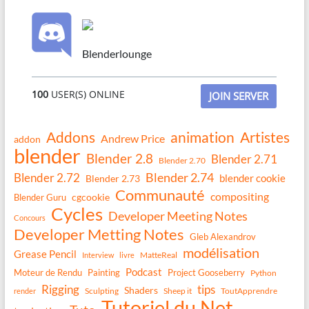
Blenderlounge
100
USER(S) ONLINE
JOIN SERVER
Addons
animation
Artistes
Andrew Price
addon
blender
Blender 2.8
Blender 2.71
Blender 2.70
Blender 2.74
Blender 2.72
blender cookie
Blender 2.73
Communauté
compositing
Blender Guru
cgcookie
Cycles
Developer Meeting Notes
Concours
Developer Metting Notes
Gleb Alexandrov
modélisation
Grease Pencil
MatteReal
Interview
livre
Podcast
Moteur de Rendu
Painting
Project Gooseberry
Python
Rigging
tips
Shaders
Sculpting
Sheep it
ToutApprendre
render
Tutoriel du Net