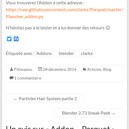
Vous trouverez l’Addon à cette adresse :
https://raw.githubusercontent.com/clarkx/Parquet/master/
Plancher_addon.py
N’hésitez pas à le tester et à lui donner des retours 😉
T
F
w
a
i
c
t
e
Étiqueté avec :
Addons
blender
clarkx
t
b
e
o
r
o
Pitiwazou
28 décembre 2014
Articles
,
Blog
k
1 commentaire
←
Particles Hair System partie 2
Blender 2.73 Sneak Peek
→
Un avis sur «
Addon – Parquet
»