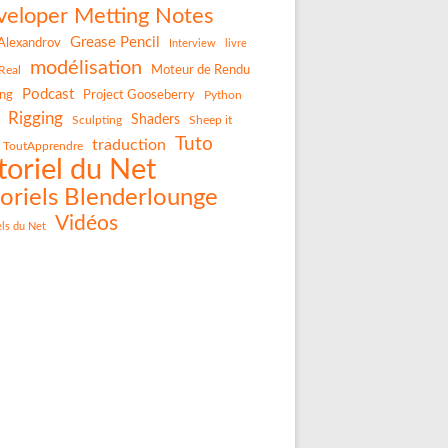
eloper Metting Notes
Grease Pencil
Alexandrov
Interview
livre
modélisation
Real
Moteur de Rendu
Podcast
ing
Project Gooseberry
Python
Rigging
Shaders
Sculpting
Sheep it
Tuto
traduction
ToutApprendre
toriel du Net
oriels Blenderlounge
Vidéos
els du Net