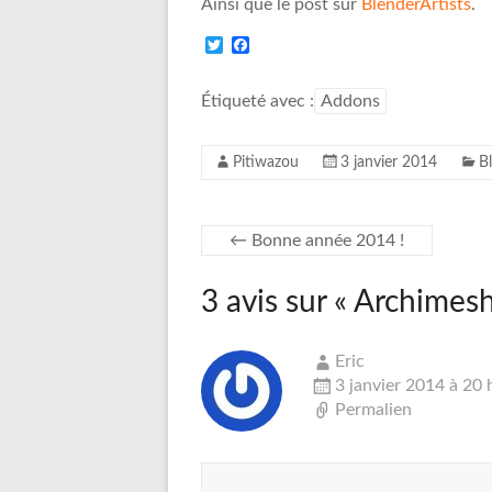
Ainsi que le post sur
BlenderArtists
.
T
F
w
a
i
c
t
e
Étiqueté avec :
Addons
t
b
e
o
r
o
Pitiwazou
3 janvier 2014
B
k
←
Bonne année 2014 !
3 avis sur «
Archimes
Eric
3 janvier 2014 à 20 
Permalien