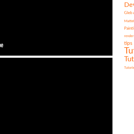
Dev
Gleb 
Matte
Paint
render
tips
Tu
Tut
Tutori