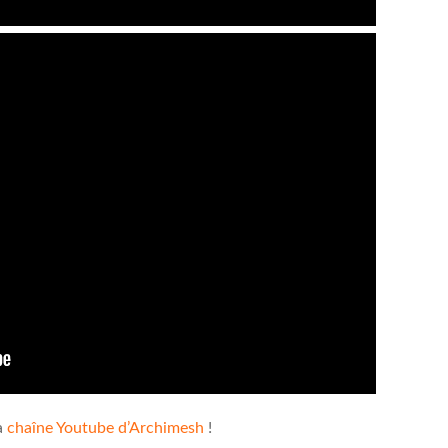
la
chaîne Youtube d’Archimesh
!