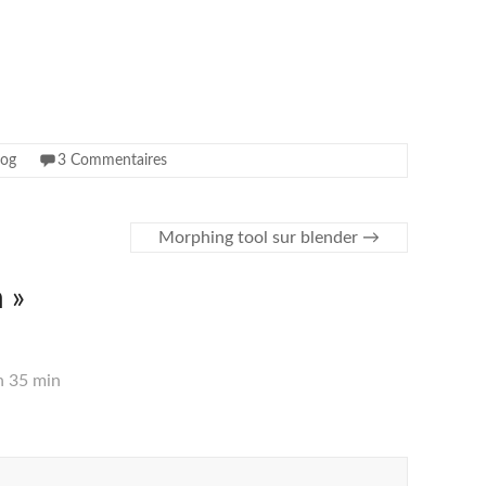
log
3 Commentaires
Morphing tool sur blender
→
h
»
h 35 min