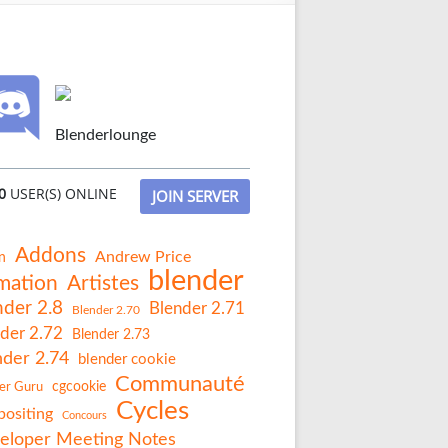
Blenderlounge
0
USER(S) ONLINE
JOIN SERVER
Addons
Andrew Price
n
blender
mation
Artistes
nder 2.8
Blender 2.71
Blender 2.70
der 2.72
Blender 2.73
nder 2.74
blender cookie
Communauté
er Guru
cgcookie
Cycles
ositing
Concours
eloper Meeting Notes