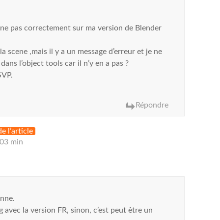
e pas correctement sur ma version de Blender
la scene ,mais il y a un message d’erreur et je ne
ans l’object tools car il n’y en a pas ?
SVP.
Répondre
e l’article
 03 min
onne.
g avec la version FR, sinon, c’est peut être un