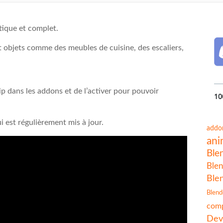
ique et complet.
t objets comme des meubles de cuisine, des escaliers,
zip dans les addons et de l’activer pour pouvoir
10
 est régulièrement mis à jour.
addo
ani
Ble
Blen
Ble
Blend
comp
Dev