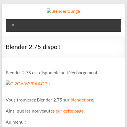
Aller
au
contenu
Blenderlounge
Menu
Le
site
de
Blender 2.75 dispo !
news
sur
Blender
Blender 2.75 est disponible au téléchargement.
Vous trouverez Blender 2.75 sur
blender.org
.
Ainsi que les nouveautés
sur cette page
.
Au menu :