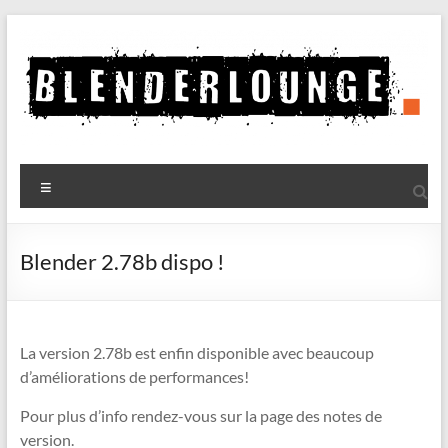
Aller
au
contenu
Blenderlounge
Menu
Le
site
de
Blender 2.78b dispo !
news
sur
Blender
La version 2.78b est enfin disponible avec beaucoup
d’améliorations de performances!
Pour plus d’info rendez-vous sur la page des notes de
version.