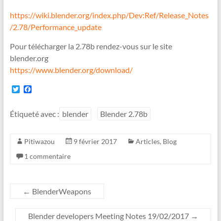
https://wiki.blender.org/index.php/Dev:Ref/Release_Notes
/2.78/Performance_update
Pour télécharger la 2.78b rendez-vous sur le site
blender.org
https://www.blender.org/download/
T
F
w
a
i
c
t
e
Étiqueté avec :
blender
Blender 2.78b
t
b
e
o
r
o
Pitiwazou
9 février 2017
Articles
,
Blog
k
1 commentaire
←
BlenderWeapons
Blender developers Meeting Notes 19/02/2017
→