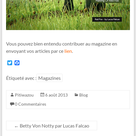
Vous pouvez bien entendu contribuer au magazine en
envoyant vos articles par ce
lien
.
T
F
w
a
i
c
t
e
Étiqueté avec :
Magazines
t
b
e
o
r
o
Pitiwazou
6 août 2013
Blog
k
0 Commentaires
←
Betty Von Notty par Lucas Falcao