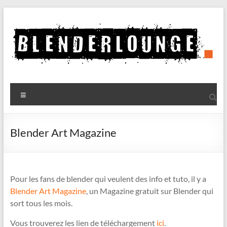
Aller
au
contenu
Blenderlounge
Menu
Le
site
de
Blender Art Magazine
news
sur
Blender
Pour les fans de blender qui veulent des info et tuto, il y a
Blender Art Magazine
, un Magazine gratuit sur Blender qui
sort tous les mois.
Vous trouverez les lien de téléchargement
ici
.