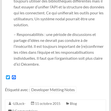
toujours utiliser des bibliothèques différentes mais il
faut essayer d’unifier l’API et la structure des données
qui les connectent. Ce qui unifierait les outils pour les
utilisateurs. Un système nodal pourrait être une
solution.
– Responsabilités : une période de discussions et
partage d’idées ne devrait pas conduire à de
l’insécurité. Il est toujours important de (re)confirmer
les rôles dans l’équipe et les responsabilisations
individuelles. Il faut que l’organisation soit plus claire
d’ici Décembre.
T
F
w
a
i
c
t
e
Étiqueté avec :
Developer Metting Notes
t
b
e
o
r
o
-L0Lock-
11 octobre 2015
Blog
k
0 Commentaires