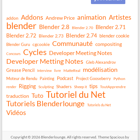
Addons
animation
Artistes
Andrew Price
addon
blender
Blender 2.8
Blender 2.71
Blender 2.70
Blender 2.74
Blender 2.72
blender cookie
Blender 2.73
Communauté
compositing
Blender Guru
cgcookie
Cycles
Developer Meeting Notes
Concours
Developer Metting Notes
Gleb Alexandrov
modélisation
Grease Pencil
MatteReal
Interview
livre
Podcast
Moteur de Rendu
Painting
Project Gooseberry
Python
Rigging
tips
Shaders
Sculpting
Sheep it
ToutApprendre
render
Tutoriel du Net
Tuto
traduction
Tutoriels Blenderlounge
Tutoriels du Net
Vidéos
Copyright © 2026
Blenderlounge
. All rights reserved. Theme
Spacious
by