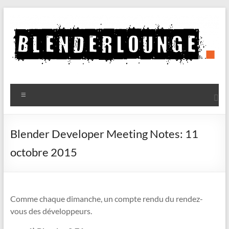
Aller
au
contenu
Blenderlounge
Menu
Le
site
de
Blender Developer Meeting Notes: 11
news
octobre 2015
sur
Blender
Comme chaque dimanche, un compte rendu du rendez-
vous des développeurs.