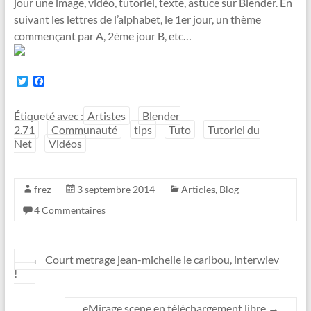
jour une image, vidéo, tutoriel, texte, astuce sur Blender. En
suivant les lettres de l’alphabet, le 1er jour, un thème
commençant par A, 2ème jour B, etc…
T
F
w
a
i
c
t
e
Étiqueté avec :
Artistes
Blender
t
b
2.71
Communauté
tips
Tuto
Tutoriel du
e
o
Net
Vidéos
r
o
k
frez
3 septembre 2014
Articles
,
Blog
4 Commentaires
←
Court metrage jean-michelle le caribou, interwiev
!
eMirage scene en téléchargement libre
→