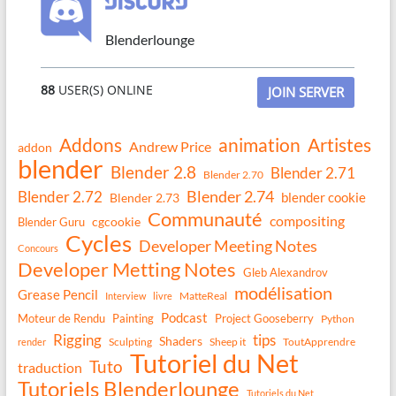
Blenderlounge
88
USER(S) ONLINE
JOIN SERVER
Addons
animation
Artistes
Andrew Price
addon
blender
Blender 2.8
Blender 2.71
Blender 2.70
Blender 2.74
Blender 2.72
blender cookie
Blender 2.73
Communauté
compositing
Blender Guru
cgcookie
Cycles
Developer Meeting Notes
Concours
Developer Metting Notes
Gleb Alexandrov
modélisation
Grease Pencil
MatteReal
Interview
livre
Podcast
Moteur de Rendu
Painting
Project Gooseberry
Python
Rigging
tips
Shaders
Sculpting
Sheep it
ToutApprendre
render
Tutoriel du Net
Tuto
traduction
Tutoriels Blenderlounge
Tutoriels du Net