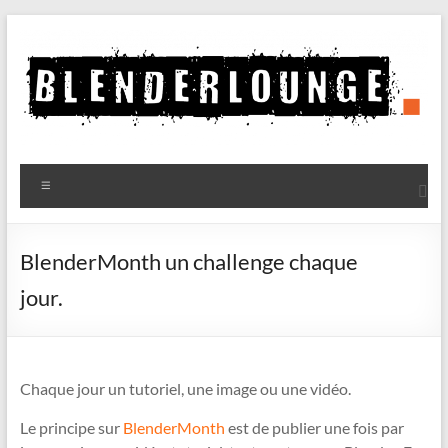
Aller
au
contenu
Blenderlounge
Menu
Le
site
de
BlenderMonth un challenge chaque
news
jour.
sur
Blender
Chaque jour un tutoriel, une image ou une vidéo.
Le principe sur
BlenderMonth
est de publier une fois par