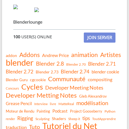
Blenderlounge
100
USER(S) ONLINE
JOIN SERVER
Addons
animation
Artistes
Andrew Price
addon
blender
Blender 2.8
Blender 2.71
Blender 2.70
Blender 2.74
Blender 2.72
blender cookie
Blender 2.73
Communauté
compositing
Blender Guru
cgcookie
Cycles
Developer Meeting Notes
Concours
Developer Metting Notes
Gleb Alexandrov
modélisation
Grease Pencil
MatteReal
Interview
livre
Podcast
Moteur de Rendu
Painting
Project Gooseberry
Python
Rigging
tips
Shaders
Sculpting
Sheep it
ToutApprendre
render
Tutoriel du Net
Tuto
traduction