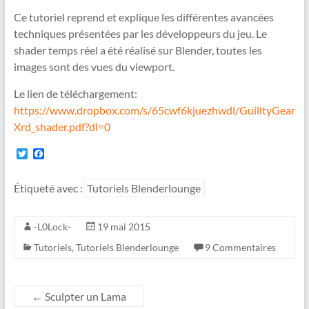
Ce tutoriel reprend et explique les différentes avancées
techniques présentées par les développeurs du jeu. Le
shader temps réel a été réalisé sur Blender, toutes les
images sont des vues du viewport.
Le lien de téléchargement:
https://www.dropbox.com/s/65cwf6kjuezhwdl/GuilltyGear
Xrd_shader.pdf?dl=0
T
F
w
a
i
c
t
e
Étiqueté avec :
Tutoriels Blenderlounge
t
b
e
o
r
o
-L0Lock-
19 mai 2015
k
Tutoriels
,
Tutoriels Blenderlounge
9 Commentaires
←
Sculpter un Lama