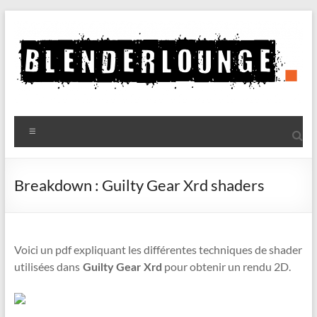
Aller
au
contenu
Blenderlounge
Menu
Le
site
de
Breakdown : Guilty Gear Xrd shaders
news
sur
Blender
Voici un pdf expliquant les différentes techniques de shader
utilisées dans
pour obtenir un rendu 2D.
Guilty Gear Xrd