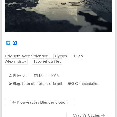
T
F
w
a
i
c
t
e
Étiqueté avec :
blender
Cycles
Gleb
t
b
Alexandrov
Tutoriel du Net
e
o
r
o
k
Pitiwazou
13 mai 2016
Blog
,
Tutoriels
,
Tutoriels du net
3 Commentaires
←
Nouveautés Blender cloud !
Vray Vs Cycles
→