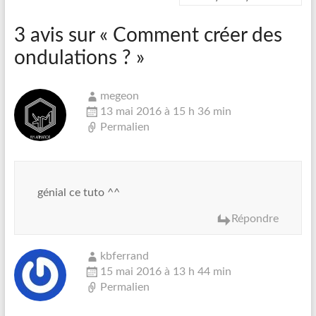
3 avis sur «
Comment créer des
ondulations ?
»
megeon
13 mai 2016 à 15 h 36 min
Permalien
génial ce tuto ^^
Répondre
kbferrand
15 mai 2016 à 13 h 44 min
Permalien