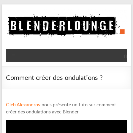
Aller
au
contenu
Blenderlounge
Menu
Le
site
de
Comment créer des ondulations ?
news
sur
Blender
Gleb Alexandrov
nous présente un tuto sur comment
créer des ondulations avec Blender.