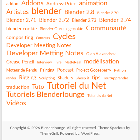
Addons
animation
Andrew Price
addon
blender
Artistes
Blender 2.8
Blender 2.70
Blender 2.74
Blender 2.71
Blender 2.72
Blender 2.73
Communauté
blender cookie
Blender Guru
cgcookie
Cycles
compositing
Concours
Developer Meeting Notes
Developer Metting Notes
Gleb Alexandrov
modélisation
Grease Pencil
MatteReal
Interview
livre
Podcast
Painting
Project Gooseberry
Moteur de Rendu
Python
Rigging
tips
Shaders
Sculpting
Sheep it
ToutApprendre
render
Tutoriel du Net
Tuto
traduction
Tutoriels Blenderlounge
Tutoriels du Net
Vidéos
Copyright © 2026
Blenderlounge
. All rights reserved. Theme
Spacious
by
ThemeGrill. Powered by:
WordPress
.