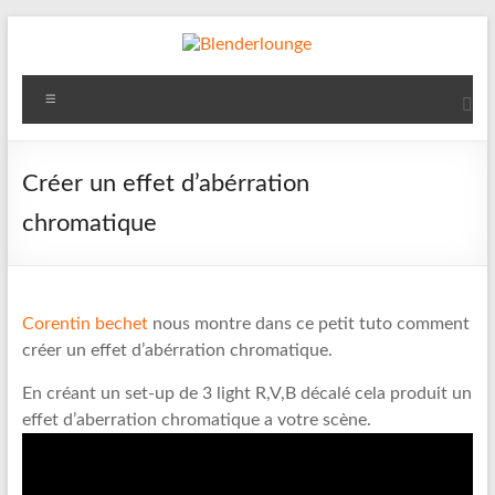
Aller
au
contenu
Blenderlounge
Menu
Le
site
de
Créer un effet d’abérration
news
chromatique
sur
Blender
Corentin bechet
nous montre dans ce petit tuto comment
créer un effet d’abérration chromatique.
En créant un set-up de 3 light R,V,B décalé cela produit un
effet d’aberration chromatique a votre scène.