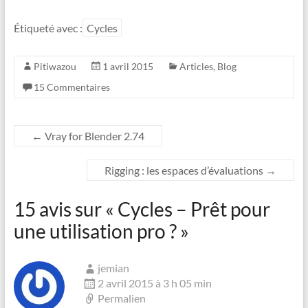
w
a
i
c
t
e
Étiqueté avec :
Cycles
t
b
e
o
r
o
Pitiwazou
1 avril 2015
Articles
,
Blog
k
15 Commentaires
←
Vray for Blender 2.74
Rigging : les espaces d’évaluations
→
15 avis sur «
Cycles – Prêt pour
une utilisation pro ?
»
jemian
2 avril 2015 à 3 h 05 min
Permalien