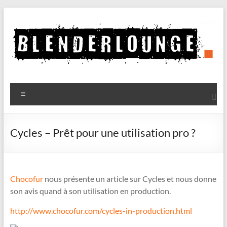
Aller
au
contenu
Blenderlounge
Menu
Le
site
de
Cycles – Prêt pour une utilisation pro ?
news
sur
Blender
Chocofur
nous présente un article sur Cycles et nous donne
son avis quand à son utilisation en production.
http://www.chocofur.com/cycles-in-production.html