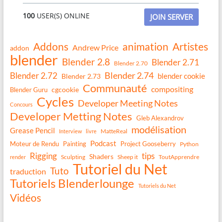
100
USER(S) ONLINE
JOIN SERVER
Addons
animation
Artistes
Andrew Price
addon
blender
Blender 2.8
Blender 2.71
Blender 2.70
Blender 2.74
Blender 2.72
blender cookie
Blender 2.73
Communauté
compositing
Blender Guru
cgcookie
Cycles
Developer Meeting Notes
Concours
Developer Metting Notes
Gleb Alexandrov
modélisation
Grease Pencil
MatteReal
Interview
livre
Podcast
Moteur de Rendu
Painting
Project Gooseberry
Python
Rigging
tips
Shaders
Sculpting
Sheep it
ToutApprendre
render
Tutoriel du Net
Tuto
traduction
Tutoriels Blenderlounge
Tutoriels du Net
Vidéos