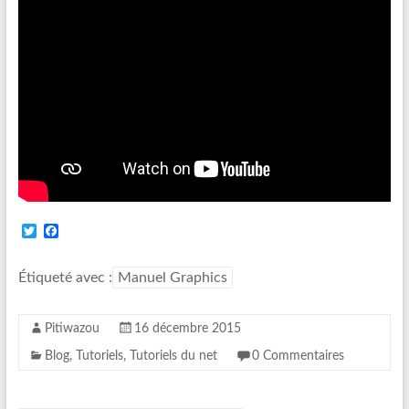
T
F
w
a
i
c
t
e
Étiqueté avec :
Manuel Graphics
t
b
e
o
r
o
Pitiwazou
16 décembre 2015
k
Blog
,
Tutoriels
,
Tutoriels du net
0 Commentaires