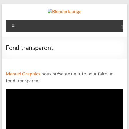
Aller
au
contenu
Blenderlounge
Menu
Le
site
de
Fond transparent
news
sur
Blender
Manuel Graphics
nous présente un tuto pour faire un
fond transparent.