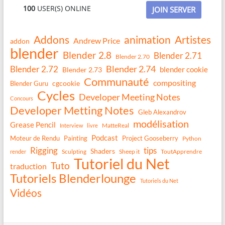
100
USER(S) ONLINE
JOIN SERVER
Addons
animation
Artistes
Andrew Price
addon
blender
Blender 2.8
Blender 2.71
Blender 2.70
Blender 2.74
Blender 2.72
blender cookie
Blender 2.73
Communauté
compositing
Blender Guru
cgcookie
Cycles
Developer Meeting Notes
Concours
Developer Metting Notes
Gleb Alexandrov
modélisation
Grease Pencil
MatteReal
Interview
livre
Podcast
Moteur de Rendu
Painting
Project Gooseberry
Python
Rigging
tips
Shaders
Sculpting
Sheep it
ToutApprendre
render
Tutoriel du Net
Tuto
traduction
Tutoriels Blenderlounge
Tutoriels du Net
Vidéos