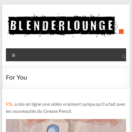
Aller
au
contenu
Blenderlounge
Menu
Le
site
de
For You
news
sur
Blender
PSL
a mis en ligne une vidéo vraiment sympa qu’il a fait avec
les nouveautés du Grease Pencil.