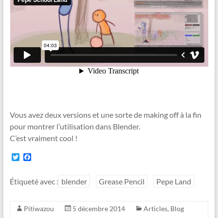
Vous avez deux versions et une sorte de making off à la fin
pour montrer l’utilisation dans Blender.
C’est vraiment cool !
T
F
w
a
i
c
t
e
Étiqueté avec :
blender
Grease Pencil
Pepe Land
t
b
e
o
r
o
Pitiwazou
5 décembre 2014
Articles
,
Blog
k