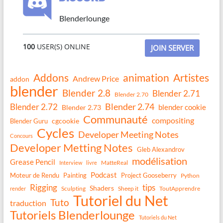
Blenderlounge
100
USER(S) ONLINE
JOIN SERVER
Addons
animation
Artistes
Andrew Price
addon
blender
Blender 2.8
Blender 2.71
Blender 2.70
Blender 2.74
Blender 2.72
blender cookie
Blender 2.73
Communauté
compositing
Blender Guru
cgcookie
Cycles
Developer Meeting Notes
Concours
Developer Metting Notes
Gleb Alexandrov
modélisation
Grease Pencil
MatteReal
Interview
livre
Podcast
Moteur de Rendu
Painting
Project Gooseberry
Python
Rigging
tips
Shaders
Sculpting
Sheep it
ToutApprendre
render
Tutoriel du Net
Tuto
traduction
Tutoriels Blenderlounge
Tutoriels du Net