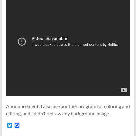
Announcement: I also use another program for coloring and
editing, and I didn’t redraw any background image.
T
F
w
a
i
c