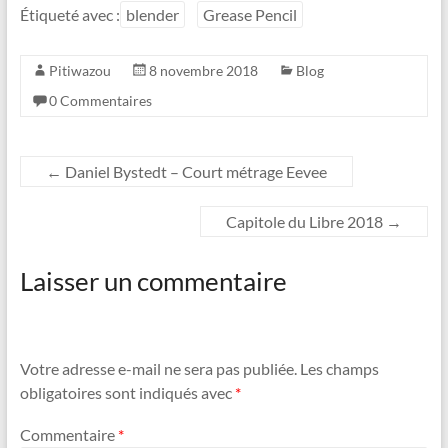
t
e
Étiqueté avec :
blender
Grease Pencil
t
b
e
o
r
o
Pitiwazou
8 novembre 2018
Blog
k
0 Commentaires
←
Daniel Bystedt – Court métrage Eevee
Capitole du Libre 2018
→
Laisser un commentaire
Votre adresse e-mail ne sera pas publiée.
Les champs
obligatoires sont indiqués avec
*
Commentaire
*