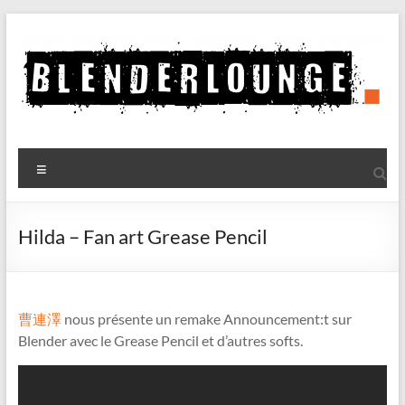
Aller
au
contenu
Blenderlounge
Menu
Le
site
de
Hilda – Fan art Grease Pencil
news
sur
Blender
曹連澤
nous présente un remake Announcement:t sur
Blender avec le Grease Pencil et d’autres softs.