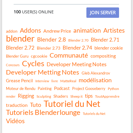
100
USER(S) ONLINE
JOIN SERVER
Addons
animation
Artistes
Andrew Price
addon
blender
Blender 2.8
Blender 2.71
Blender 2.70
Blender 2.74
Blender 2.72
blender cookie
Blender 2.73
Communauté
compositing
Blender Guru
cgcookie
Cycles
Developer Meeting Notes
Concours
Developer Metting Notes
Gleb Alexandrov
modélisation
Grease Pencil
MatteReal
Interview
livre
Podcast
Moteur de Rendu
Painting
Project Gooseberry
Python
Rigging
tips
Shaders
Sculpting
Sheep it
ToutApprendre
render
Tutoriel du Net
Tuto
traduction
Tutoriels Blenderlounge
Tutoriels du Net
Vidéos