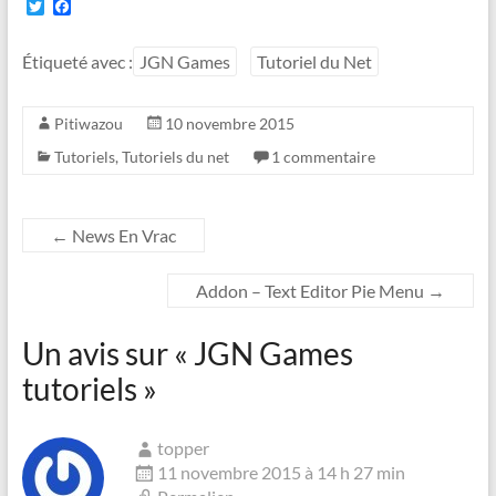
T
F
w
a
i
c
t
e
Étiqueté avec :
JGN Games
Tutoriel du Net
t
b
e
o
r
o
Pitiwazou
10 novembre 2015
k
Tutoriels
,
Tutoriels du net
1 commentaire
←
News En Vrac
Addon – Text Editor Pie Menu
→
Un avis sur «
JGN Games
tutoriels
»
topper
11 novembre 2015 à 14 h 27 min