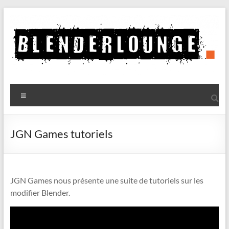
Aller
au
contenu
Blenderlounge
Menu
Le
site
de
JGN Games tutoriels
news
sur
Blender
JGN Games nous présente une suite de tutoriels sur les
modifier Blender.