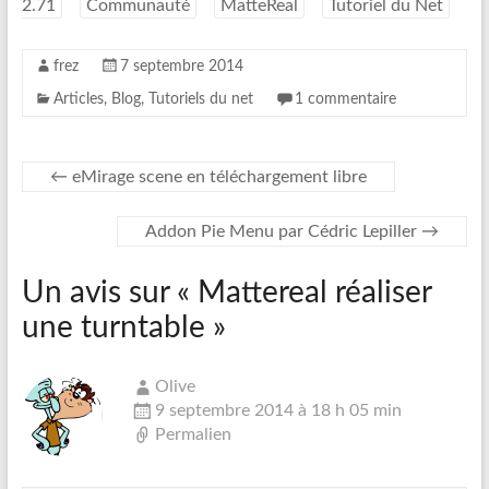
2.71
Communauté
MatteReal
Tutoriel du Net
e
o
r
o
k
frez
7 septembre 2014
Articles
,
Blog
,
Tutoriels du net
1 commentaire
←
eMirage scene en téléchargement libre
Addon Pie Menu par Cédric Lepiller
→
Un avis sur «
Mattereal réaliser
une turntable
»
Olive
9 septembre 2014 à 18 h 05 min
Permalien