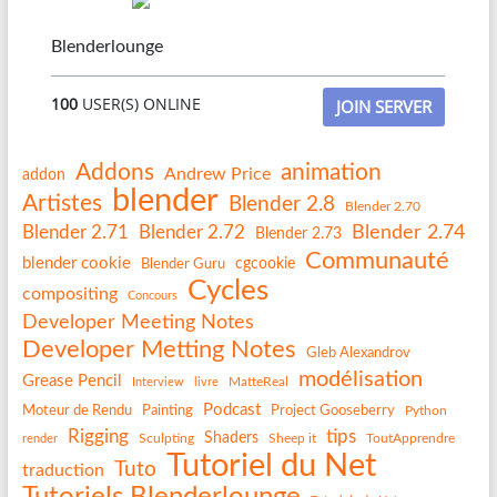
Blenderlounge
100
USER(S) ONLINE
JOIN SERVER
Addons
animation
Andrew Price
addon
blender
Artistes
Blender 2.8
Blender 2.70
Blender 2.74
Blender 2.71
Blender 2.72
Blender 2.73
Communauté
blender cookie
Blender Guru
cgcookie
Cycles
compositing
Concours
Developer Meeting Notes
Developer Metting Notes
Gleb Alexandrov
modélisation
Grease Pencil
MatteReal
Interview
livre
Podcast
Painting
Project Gooseberry
Moteur de Rendu
Python
Rigging
tips
Shaders
Sculpting
Sheep it
ToutApprendre
render
Tutoriel du Net
Tuto
traduction