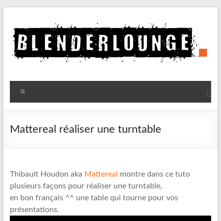
Aller
au
contenu
Blenderlounge
Menu
Le
site
de
Mattereal réaliser une turntable
news
sur
Blender
Thibault Houdon aka
Mattereal
montre dans ce tuto
plusieurs façons pour réaliser une turntable,
en bon français ^^ une table qui tourne pour vos
présentations.