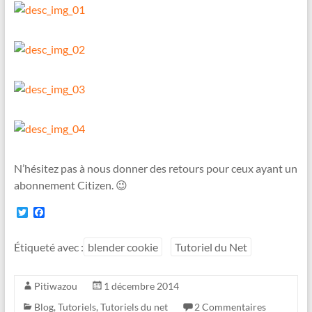
N’hésitez pas à nous donner des retours pour ceux ayant un
abonnement Citizen. 😉
T
F
w
a
i
c
t
e
Étiqueté avec :
blender cookie
Tutoriel du Net
t
b
e
o
r
o
Pitiwazou
1 décembre 2014
k
Blog
,
Tutoriels
,
Tutoriels du net
2 Commentaires