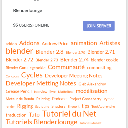
Blenderlounge
96
USER(S) ONLINE
JOIN SERVER
Addons
animation
Artistes
Andrew Price
addon
blender
Blender 2.8
Blender 2.71
Blender 2.70
Blender 2.74
Blender 2.72
blender cookie
Blender 2.73
Communauté
compositing
Blender Guru
cgcookie
Cycles
Developer Meeting Notes
Concours
Developer Metting Notes
Gleb Alexandrov
modélisation
Grease Pencil
MatteReal
Interview
livre
Podcast
Moteur de Rendu
Painting
Project Gooseberry
Python
Rigging
tips
Shaders
Sculpting
Sheep it
ToutApprendre
render
Tutoriel du Net
Tuto
traduction
Tutoriels Blenderlounge
Tutoriels du Net