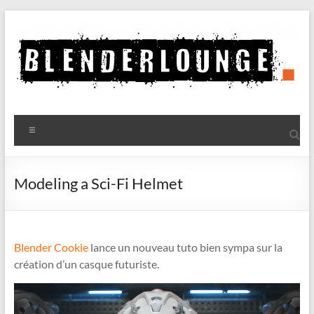
Aller
au
contenu
Blenderlounge
Menu
Le
site
de
Modeling a Sci-Fi Helmet
news
sur
Blender
Blender Cookie
lance un nouveau tuto bien sympa sur la
création d’un casque futuriste.