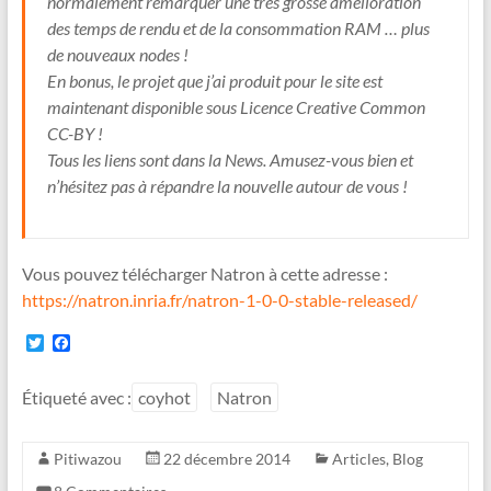
normalement remarquer une très grosse amélioration
des temps de rendu et de la consommation RAM … plus
de nouveaux nodes !
En bonus, le projet que j’ai produit pour le site est
maintenant disponible sous Licence Creative Common
CC-BY !
Tous les liens sont dans la News. Amusez-vous bien et
n’hésitez pas à répandre la nouvelle autour de vous !
Vous pouvez télécharger Natron à cette adresse :
https://natron.inria.fr/natron-1-0-0-stable-released/
T
F
w
a
i
c
t
e
Étiqueté avec :
coyhot
Natron
t
b
e
o
r
o
Pitiwazou
22 décembre 2014
Articles
,
Blog
k