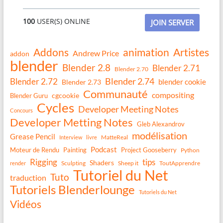
100
USER(S) ONLINE
JOIN SERVER
Addons
animation
Artistes
Andrew Price
addon
blender
Blender 2.8
Blender 2.71
Blender 2.70
Blender 2.74
Blender 2.72
blender cookie
Blender 2.73
Communauté
compositing
Blender Guru
cgcookie
Cycles
Developer Meeting Notes
Concours
Developer Metting Notes
Gleb Alexandrov
modélisation
Grease Pencil
MatteReal
Interview
livre
Podcast
Moteur de Rendu
Painting
Project Gooseberry
Python
Rigging
tips
Shaders
Sculpting
Sheep it
ToutApprendre
render
Tutoriel du Net
Tuto
traduction
Tutoriels Blenderlounge
Tutoriels du Net
Vidéos