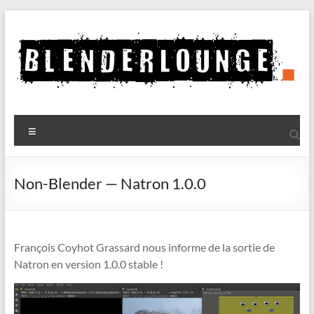
Aller
au
contenu
Blenderlounge
Menu
Le
site
de
Non-Blender — Natron 1.0.0
news
sur
Blender
François Coyhot Grassard nous informe de la sortie de
Natron en version 1.0.0 stable !