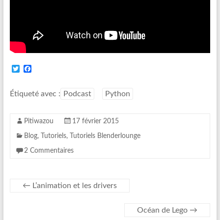
T
F
w
a
i
c
t
e
Étiqueté avec :
Podcast
Python
t
b
e
o
r
o
Pitiwazou
17 février 2015
k
Blog
,
Tutoriels
,
Tutoriels Blenderlounge
2 Commentaires
←
L’animation et les drivers
Océan de Lego
→