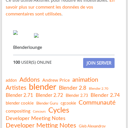
Ce site utilise Akismet pour réduire les indésirables.
En
savoir plus sur comment les données de vos
commentaires sont utilisées
.
Blenderlounge
100
USER(S) ONLINE
JOIN SERVER
Addons
animation
Andrew Price
addon
blender
Artistes
Blender 2.8
Blender 2.70
Blender 2.74
Blender 2.71
Blender 2.72
Blender 2.73
Communauté
blender cookie
Blender Guru
cgcookie
Cycles
compositing
Concours
Developer Meeting Notes
Developer Metting Notes
Gleb Alexandrov