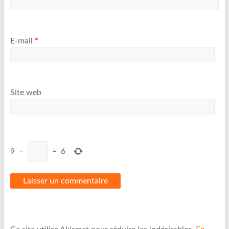
E-mail
*
Site web
9
−
=
6