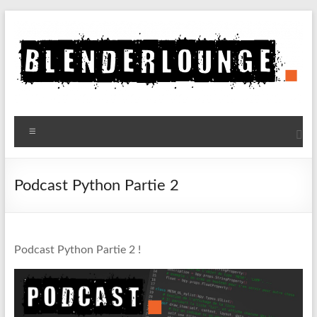
Aller
au
contenu
Blenderlounge
Menu
Le
site
de
Podcast Python Partie 2
news
sur
Blender
Podcast Python Partie 2 !