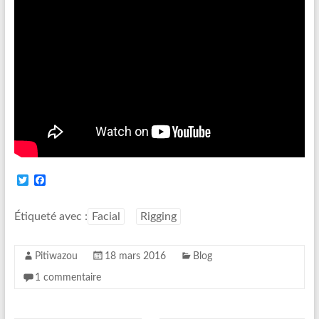
T
F
w
a
i
c
t
e
Étiqueté avec :
Facial
Rigging
t
b
e
o
r
o
Pitiwazou
18 mars 2016
Blog
k
1 commentaire