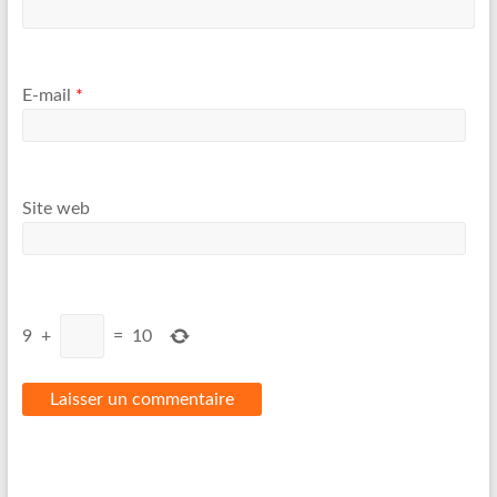
E-mail
*
Site web
9
+
=
10