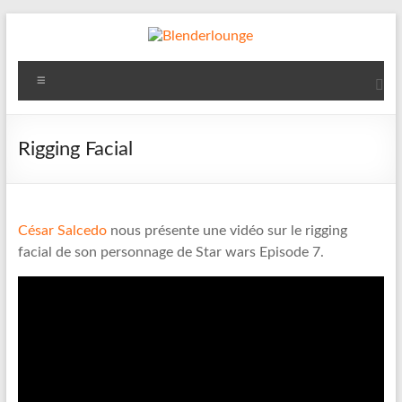
Aller
au
contenu
Blenderlounge
Menu
Le
site
de
Rigging Facial
news
sur
Blender
César Salcedo
nous présente une vidéo sur le rigging
facial de son personnage de Star wars Episode 7.