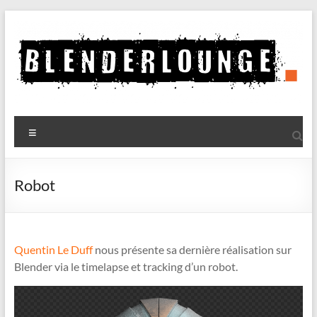
Aller
au
contenu
Blenderlounge
Menu
Le
site
de
Robot
news
sur
Blender
Quentin Le Duff
nous présente sa dernière réalisation sur
Blender via le timelapse et tracking d’un robot.