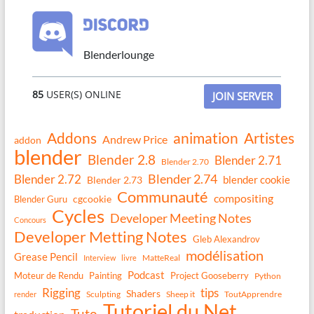
Blenderlounge
85
USER(S) ONLINE
JOIN SERVER
Addons
animation
Artistes
Andrew Price
addon
blender
Blender 2.8
Blender 2.71
Blender 2.70
Blender 2.74
Blender 2.72
blender cookie
Blender 2.73
Communauté
compositing
Blender Guru
cgcookie
Cycles
Developer Meeting Notes
Concours
Developer Metting Notes
Gleb Alexandrov
modélisation
Grease Pencil
MatteReal
Interview
livre
Podcast
Moteur de Rendu
Painting
Project Gooseberry
Python
Rigging
tips
Shaders
Sculpting
Sheep it
ToutApprendre
render
Tutoriel du Net
Tuto