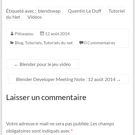
w
a
i
c
t
e
Étiqueté avec :
blendswap
Quentin Le Duff
Tutoriel
t
b
du Net
Vidéos
e
o
r
o
k
Pitiwazou
12 août 2014
Blog
,
Tutoriels
,
Tutoriels du net
0 Commentaires
←
Blender pour le jeu vidéo
Blender Developer Meeting Note : 12 août 2014
→
Laisser un commentaire
Votre adresse e-mail ne sera pas publiée.
Les champs
obligatoires sont indiqués avec
*