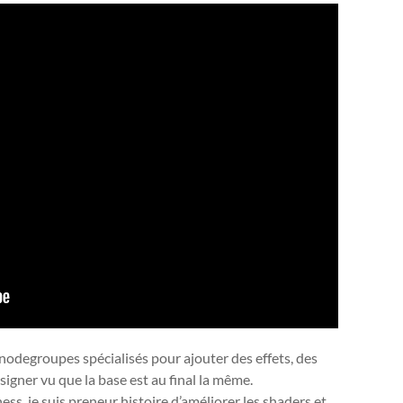
s nodegroupes spécialisés pour ajouter des effets, des
igner vu que la base est au final la même.
ess, je suis preneur histoire d’améliorer les shaders et