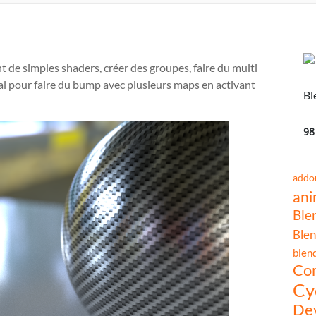
de simples shaders, créer des groupes, faire du multi
 pour faire du bump avec plusieurs maps en activant
Bl
98
addo
ani
Ble
Blen
blen
Co
Cy
Dev