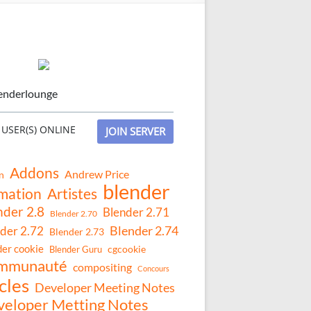
enderlounge
USER(S) ONLINE
JOIN SERVER
Addons
Andrew Price
n
blender
mation
Artistes
nder 2.8
Blender 2.71
Blender 2.70
Blender 2.74
der 2.72
Blender 2.73
der cookie
Blender Guru
cgcookie
mmunauté
compositing
Concours
cles
Developer Meeting Notes
eloper Metting Notes