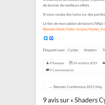
de donner de meilleurs effets.
Si vous voulez des tutos sur des parties 
Le lien de mon addon de favoris (Wip)
Blender/blob/Older-Scripts/Nodes_Fa
T
F
w
a
i
c
t
e
Étiqueté avec :
Cycles
Shaders
T
t
b
e
o
r
o
Pitiwazou
24 octobre 2015
k
9 Commentaires
←
Blender Conférence 2015 Maj
9 avis sur «
Shaders Cy