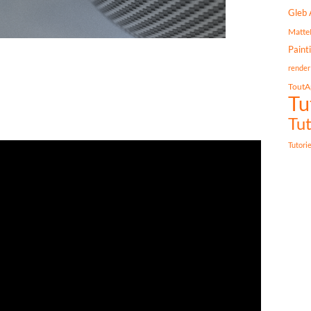
Gleb 
Matte
Paint
render
ToutA
Tu
Tut
Tutori