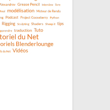
Grease Pencil
Alexandrov
Interview
livre
modélisation
Moteur de Rendu
Real
Podcast
ing
Project Gooseberry
Python
Rigging
tips
Shaders
Sculpting
Sheep it
Tuto
traduction
pprendre
toriel du Net
oriels Blenderlounge
Vidéos
els du Net