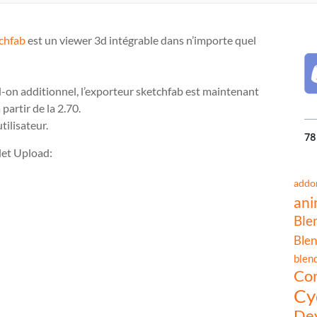
chfab
est un viewer 3d intégrable dans n’importe quel
n additionnel, l’exporteur sketchfab est maintenant
 partir de la 2.70.
utilisateur.
78
glet Upload:
addo
ani
Ble
Blen
blen
Co
Cy
Dev