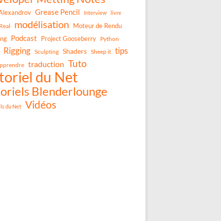
Grease Pencil
Alexandrov
Interview
livre
modélisation
Moteur de Rendu
Real
Podcast
ing
Project Gooseberry
Python
Rigging
tips
Shaders
Sculpting
Sheep it
Tuto
traduction
pprendre
toriel du Net
oriels Blenderlounge
Vidéos
els du Net