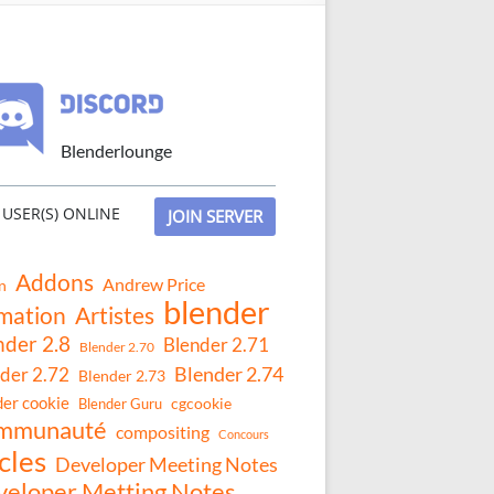
Blenderlounge
USER(S) ONLINE
JOIN SERVER
Addons
Andrew Price
n
blender
mation
Artistes
nder 2.8
Blender 2.71
Blender 2.70
Blender 2.74
der 2.72
Blender 2.73
der cookie
Blender Guru
cgcookie
mmunauté
compositing
Concours
cles
Developer Meeting Notes
eloper Metting Notes