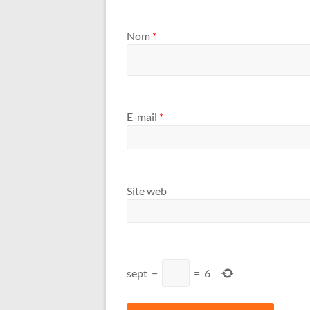
Nom
*
E-mail
*
Site web
sept
−
=
6