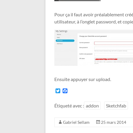
Pour ça il faut avoir préalablement cr
utilisateur, à l’onglet password, et cop
Ensuite appuyer sur upload.
T
F
w
a
i
c
t
e
Étiqueté avec :
addon
Sketchfab
t
b
e
o
r
o
Gabriel Sellam
25 mars 2014
k