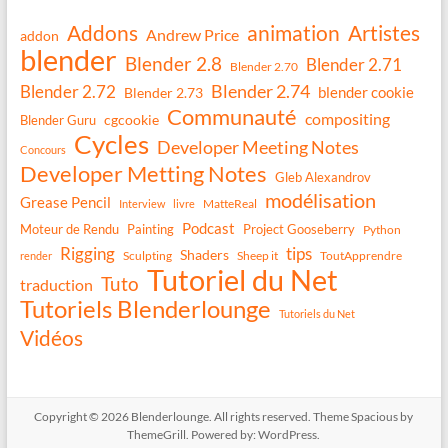
Addons
animation
Artistes
Andrew Price
addon
blender
Blender 2.8
Blender 2.71
Blender 2.70
Blender 2.74
Blender 2.72
blender cookie
Blender 2.73
Communauté
compositing
Blender Guru
cgcookie
Cycles
Developer Meeting Notes
Concours
Developer Metting Notes
Gleb Alexandrov
modélisation
Grease Pencil
MatteReal
Interview
livre
Podcast
Moteur de Rendu
Painting
Project Gooseberry
Python
Rigging
tips
Shaders
Sculpting
Sheep it
ToutApprendre
render
Tutoriel du Net
Tuto
traduction
Tutoriels Blenderlounge
Tutoriels du Net
Vidéos
Copyright © 2026
Blenderlounge
. All rights reserved. Theme
Spacious
by
ThemeGrill. Powered by:
WordPress
.