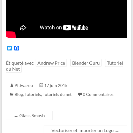
T
F
w
a
i
c
t
e
Étiqueté avec :
Andrew Price
Blender Guru
Tutoriel
t
b
du Net
e
o
r
o
k
Pitiwazou
17 juin 2015
Blog
,
Tutoriels
,
Tutoriels du net
0 Commentaires
←
Glass Smash
Vectoriser et importer un Logo
→