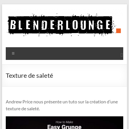
Aller
au
contenu
Blenderlounge
Menu
Le
site
de
Texture de saleté
news
sur
Blender
Andrew Price nous présente un tuto sur la création d’une
texture de saleté.