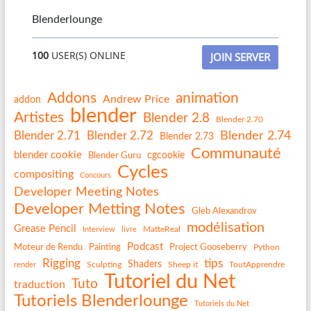
Blenderlounge
100
USER(S) ONLINE
JOIN SERVER
Addons
animation
Andrew Price
addon
blender
Artistes
Blender 2.8
Blender 2.70
Blender 2.74
Blender 2.71
Blender 2.72
Blender 2.73
Communauté
blender cookie
Blender Guru
cgcookie
Cycles
compositing
Concours
Developer Meeting Notes
Developer Metting Notes
Gleb Alexandrov
modélisation
Grease Pencil
MatteReal
Interview
livre
Podcast
Painting
Project Gooseberry
Moteur de Rendu
Python
Rigging
tips
Shaders
Sculpting
Sheep it
ToutApprendre
render
Tutoriel du Net
Tuto
traduction
Tutoriels Blenderlounge
Tutoriels du Net