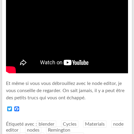
Et même si vous vous débrouillez avec le node editor, je
vous conseille de regarder. On sait jamais, il y a peut être
des petits trucs qui vous ont échappé.
T
F
w
a
i
c
t
e
Étiqueté avec :
blender
Cycles
Materials
node
t
b
editor
nodes
Remington
e
o