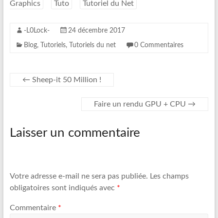
Graphics
Tuto
Tutoriel du Net
r
o
k
-L0Lock-
24 décembre 2017
Blog
,
Tutoriels
,
Tutoriels du net
0 Commentaires
←
Sheep-it 50 Million !
Faire un rendu GPU + CPU
→
Laisser un commentaire
Votre adresse e-mail ne sera pas publiée.
Les champs
obligatoires sont indiqués avec
*
Commentaire
*