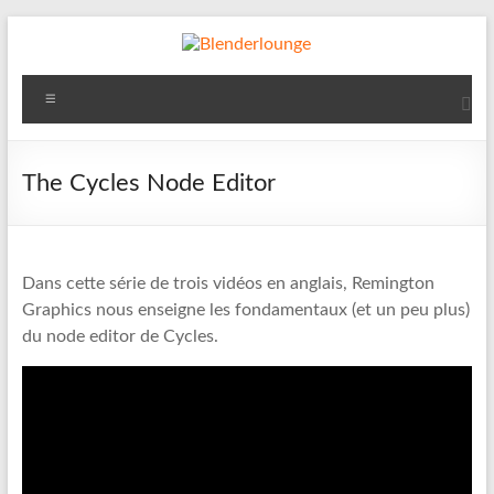
Aller
au
contenu
Blenderlounge
Menu
Le
site
de
The Cycles Node Editor
news
sur
Blender
Dans cette série de trois vidéos en anglais, Remington
Graphics nous enseigne les fondamentaux (et un peu plus)
du node editor de Cycles.