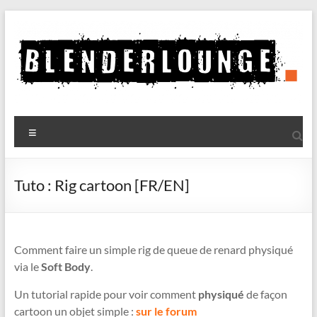
Aller
au
contenu
Blenderlounge
Menu
Le
site
de
Tuto : Rig cartoon [FR/EN]
news
sur
Blender
Comment faire un simple rig de queue de renard physiqué
via le
Soft Body
.
Un tutorial rapide pour voir comment
physiqué
de façon
cartoon un objet simple :
sur le forum