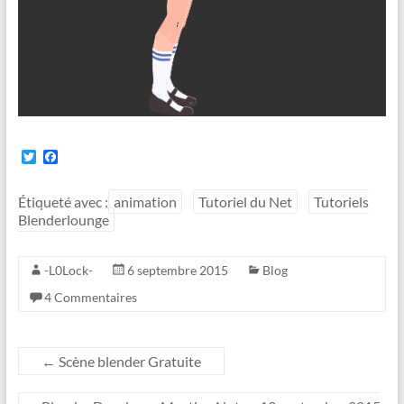
T
F
w
a
i
c
t
e
Étiqueté avec :
animation
Tutoriel du Net
Tutoriels
t
b
Blenderlounge
e
o
r
o
k
-L0Lock-
6 septembre 2015
Blog
4 Commentaires
←
Scène blender Gratuite