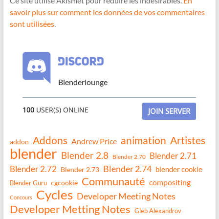
Ce site utilise Akismet pour réduire les indésirables.
En
savoir plus sur comment les données de vos commentaires
sont utilisées
.
Blenderlounge
100
USER(S) ONLINE
JOIN SERVER
Addons
animation
Artistes
Andrew Price
addon
blender
Blender 2.8
Blender 2.71
Blender 2.70
Blender 2.74
Blender 2.72
blender cookie
Blender 2.73
Communauté
compositing
Blender Guru
cgcookie
Cycles
Developer Meeting Notes
Concours
Developer Metting Notes
Gleb Alexandrov