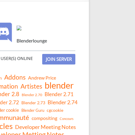
Blenderlounge
USER(S) ONLINE
JOIN SERVER
Addons
Andrew Price
n
blender
mation
Artistes
nder 2.8
Blender 2.71
Blender 2.70
Blender 2.74
der 2.72
Blender 2.73
der cookie
Blender Guru
cgcookie
mmunauté
compositing
Concours
cles
Developer Meeting Notes
eloper Metting Notes