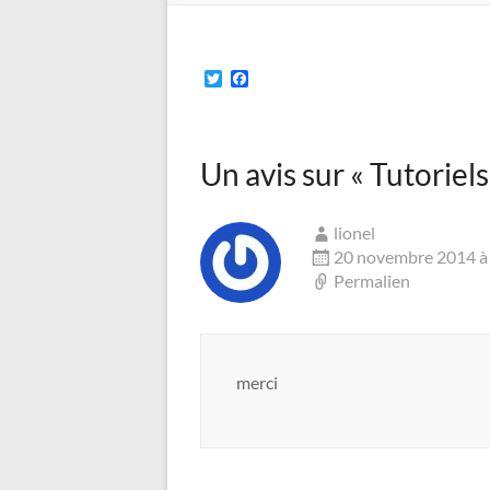
T
F
w
a
i
c
t
e
t
b
Un avis sur «
e
o
Tutoriels
r
o
k
lionel
20 novembre 2014 à 
Permalien
merci