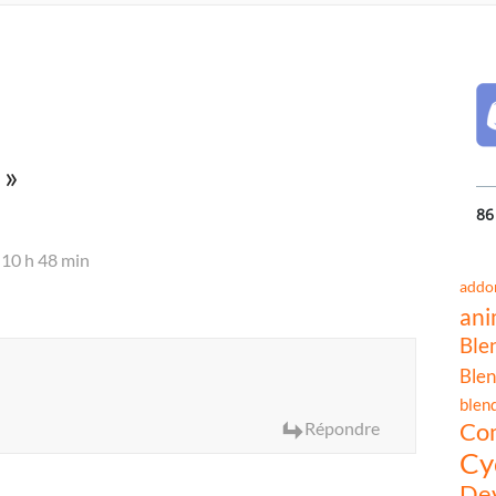
»
86
10 h 48 min
addo
ani
Ble
Blen
blen
Co
Répondre
Cy
Dev