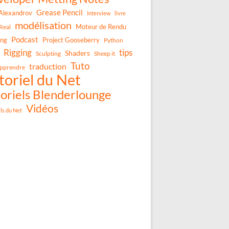
Grease Pencil
Alexandrov
Interview
livre
modélisation
Moteur de Rendu
Real
Podcast
ing
Project Gooseberry
Python
Rigging
tips
Shaders
Sculpting
Sheep it
Tuto
traduction
pprendre
toriel du Net
oriels Blenderlounge
Vidéos
els du Net