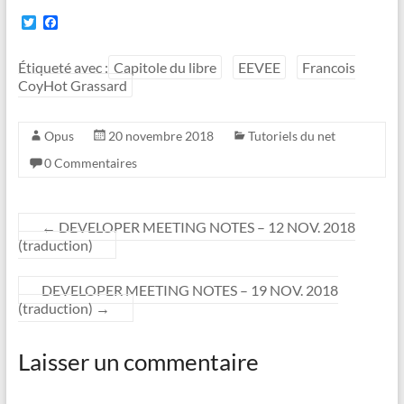
T
F
w
a
i
c
t
e
Étiqueté avec :
Capitole du libre
EEVEE
Francois
t
b
CoyHot Grassard
e
o
r
o
k
Opus
20 novembre 2018
Tutoriels du net
0 Commentaires
←
DEVELOPER MEETING NOTES – 12 NOV. 2018
(traduction)
DEVELOPER MEETING NOTES – 19 NOV. 2018
(traduction)
→
Laisser un commentaire