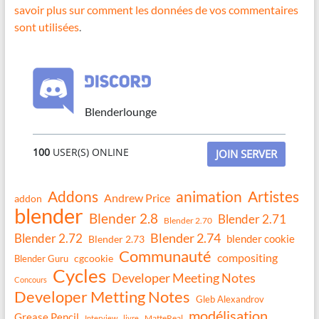
savoir plus sur comment les données de vos commentaires
sont utilisées
.
Blenderlounge
100
USER(S) ONLINE
JOIN SERVER
Addons
animation
Artistes
Andrew Price
addon
blender
Blender 2.8
Blender 2.71
Blender 2.70
Blender 2.74
Blender 2.72
blender cookie
Blender 2.73
Communauté
compositing
Blender Guru
cgcookie
Cycles
Developer Meeting Notes
Concours
Developer Metting Notes
Gleb Alexandrov
modélisation
Grease Pencil
MatteReal
Interview
livre