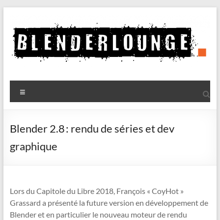
Aller
au
contenu
Blenderlounge
Menu
Le
site
de
Blender 2.8 : rendu de séries et dev
news
graphique
sur
Blender
Lors du Capitole du Libre 2018, François « CoyHot »
Grassard a présenté la future version en développement de
Blender
et en particulier le nouveau moteur de rendu