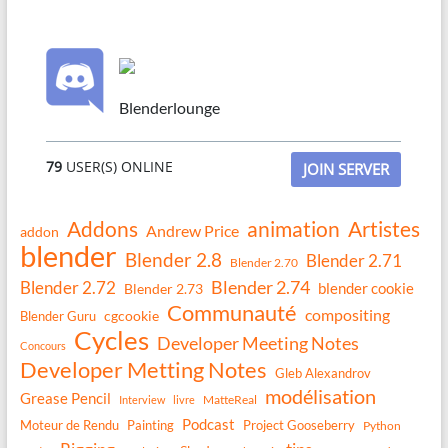
Blenderlounge
79
USER(S) ONLINE
JOIN SERVER
Addons
animation
Artistes
Andrew Price
addon
blender
Blender 2.8
Blender 2.71
Blender 2.70
Blender 2.74
Blender 2.72
blender cookie
Blender 2.73
Communauté
compositing
Blender Guru
cgcookie
Cycles
Developer Meeting Notes
Concours
Developer Metting Notes
Gleb Alexandrov
modélisation
Grease Pencil
MatteReal
Interview
livre
Podcast
Moteur de Rendu
Painting
Project Gooseberry
Python