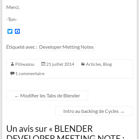
Merci,
-Ton-
T
F
w
a
i
c
t
e
Étiqueté avec :
Developer Metting Notes
t
b
e
o
r
o
Pitiwazou
21 juillet 2014
Articles
,
Blog
k
1 commentaire
←
Modifier les Tabs de Blender
Intro au backing de Cycles
→
Un avis sur «
BLENDER
DEVELOPER MEETING NOTE :