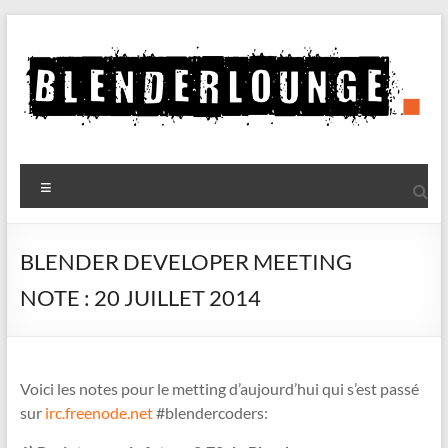
Aller
au
contenu
Blenderlounge
Menu
Le
site
de
BLENDER DEVELOPER MEETING
news
NOTE : 20 JUILLET 2014
sur
Blender
Voici les notes pour le metting d’aujourd’hui qui s’est passé
sur
irc.freenode.net
#blendercoders: