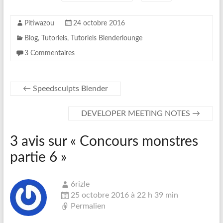
t
b
e
o
r
o
Pitiwazou
24 octobre 2016
k
Blog
,
Tutoriels
,
Tutoriels Blenderlounge
3 Commentaires
←
Speedsculpts Blender
DEVELOPER MEETING NOTES
→
3 avis sur «
Concours monstres
partie 6
»
6rizle
25 octobre 2016 à 22 h 39 min
Permalien