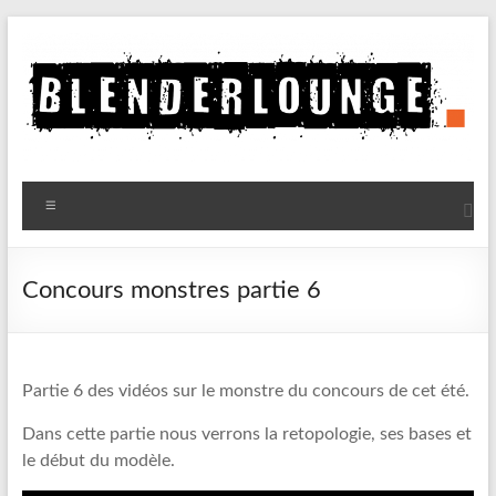
Aller
au
contenu
Blenderlounge
Menu
Le
site
de
Concours monstres partie 6
news
sur
Blender
Partie 6 des vidéos sur le monstre du concours de cet été.
Dans cette partie nous verrons la retopologie, ses bases et
le début du modèle.