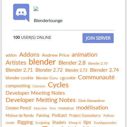
Blenderlounge
100
USER(S) ONLINE
JOIN SERVER
Addons
animation
Andrew Price
addon
blender
Artistes
Blender 2.8
Blender 2.70
Blender 2.74
Blender 2.71
Blender 2.72
Blender 2.73
Communauté
blender cookie
Blender Guru
cgcookie
Cycles
compositing
Concours
Developer Meeting Notes
Developer Metting Notes
Gleb Alexandrov
modélisation
Grease Pencil
MatteReal
Interview
livre
Podcast
Painting
Project Gooseberry
Moteur de Rendu
Python
Rigging
tips
Shaders
Sculpting
Sheep it
ToutApprendre
render