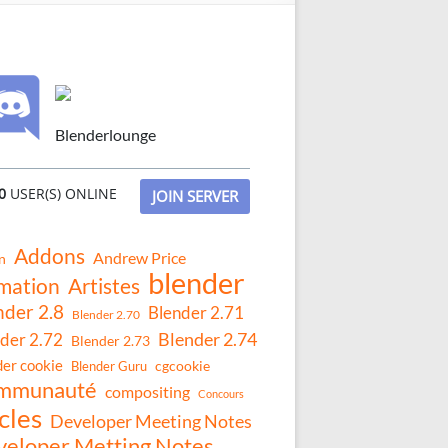
Blenderlounge
0
USER(S) ONLINE
JOIN SERVER
Addons
Andrew Price
n
blender
mation
Artistes
nder 2.8
Blender 2.71
Blender 2.70
Blender 2.74
der 2.72
Blender 2.73
der cookie
Blender Guru
cgcookie
mmunauté
compositing
Concours
cles
Developer Meeting Notes
eloper Metting Notes