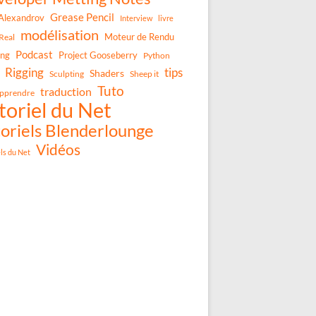
Grease Pencil
Alexandrov
Interview
livre
modélisation
Moteur de Rendu
Real
Podcast
ing
Project Gooseberry
Python
Rigging
tips
Shaders
Sculpting
Sheep it
Tuto
traduction
pprendre
toriel du Net
oriels Blenderlounge
Vidéos
els du Net