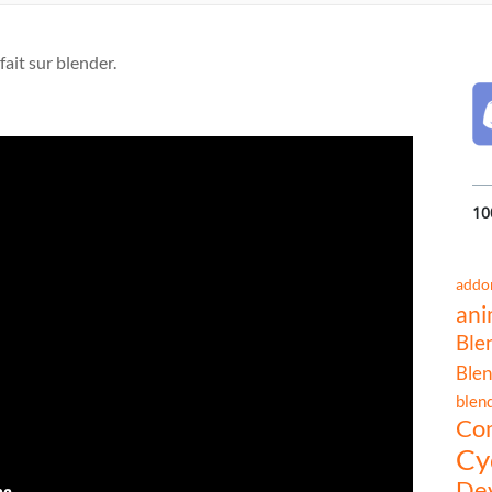
ait sur blender.
10
addo
ani
Ble
Blen
blen
Co
Cy
Dev