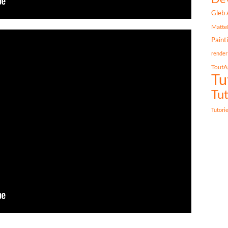
Gleb 
Matte
Paint
render
ToutA
Tu
Tut
Tutori