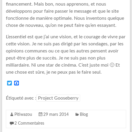
financement. Mais bon, nous apprenons, et nous
développons pour faire passer le message et que le site
fonctionne de manière optimale. Nous inventons quelque
chose de nouveau, qu’on ne peut faire qu’en essayant.
L’essentiel est que j’ai une vision, et le courage de vivre par
cette vision. Je ne suis pas dirigé par les sondages, par les
opinions communes ou ce que les autres pensent avoir
peut-être plus de succès. Je ne suis pas non plus
milliardaire. Ni une star de cinéma. C’est juste moi 🙂 Et
une chose est sûre, je ne peux pas le faire seul.
T
F
w
a
i
c
t
e
Étiqueté avec :
Project Gooseberry
t
b
e
o
r
o
Pitiwazou
29 mars 2014
Blog
k
2 Commentaires