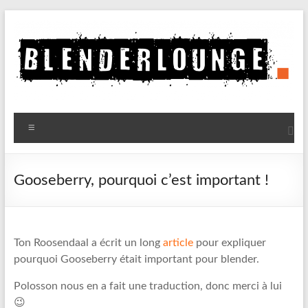
Aller
au
contenu
Blenderlounge
Menu
Le
site
de
Gooseberry, pourquoi c’est important !
news
sur
Blender
Ton Roosendaal a écrit un long
article
pour expliquer
pourquoi Gooseberry était important pour blender.
Polosson nous en a fait une traduction, donc merci à lui
😉