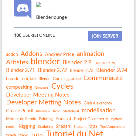
Blenderlounge
100
USER(S) ONLINE
JOIN SERVER
Addons
animation
Andrew Price
addon
blender
Artistes
Blender 2.8
Blender 2.70
Blender 2.74
Blender 2.71
Blender 2.72
Blender 2.73
Communauté
blender cookie
Blender Guru
cgcookie
Cycles
compositing
Concours
Developer Meeting Notes
Developer Metting Notes
Gleb Alexandrov
modélisation
Grease Pencil
MatteReal
Interview
livre
Podcast
Painting
Project Gooseberry
Moteur de Rendu
Python
Rigging
tips
Shaders
Sculpting
Sheep it
ToutApprendre
render
Tutoriel du Net
Tuto
traduction