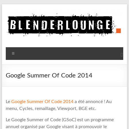
Aller
au
contenu
Blenderlounge
Menu
Le
site
de
Google Summer Of Code 2014
news
sur
Blender
Le
Google Summer Of Code 2014
a été annoncé ! Au
menu, Cycles, remaillage, Viewport, BGE etc.
Le Google Summer of Code (GSoC) est un programme
annuel organisé par Google visant à promouvoir le