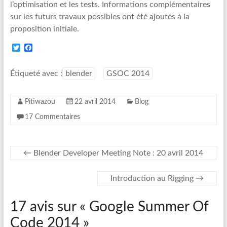
l’optimisation et les tests. Informations complémentaires
sur les futurs travaux possibles ont été ajoutés à la
proposition initiale.
T
F
w
a
i
c
t
e
Étiqueté avec :
blender
GSOC 2014
t
b
e
o
r
o
Pitiwazou
22 avril 2014
Blog
k
17 Commentaires
←
Blender Developer Meeting Note : 20 avril 2014
Introduction au Rigging
→
17 avis sur «
Google Summer Of
Code 2014
»