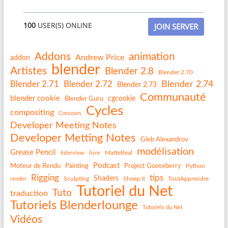
100
USER(S) ONLINE
JOIN SERVER
Addons
animation
Andrew Price
addon
blender
Artistes
Blender 2.8
Blender 2.70
Blender 2.74
Blender 2.71
Blender 2.72
Blender 2.73
Communauté
blender cookie
Blender Guru
cgcookie
Cycles
compositing
Concours
Developer Meeting Notes
Developer Metting Notes
Gleb Alexandrov
modélisation
Grease Pencil
MatteReal
Interview
livre
Podcast
Painting
Project Gooseberry
Moteur de Rendu
Python
Rigging
tips
Shaders
Sculpting
Sheep it
ToutApprendre
render
Tutoriel du Net
Tuto
traduction
Tutoriels Blenderlounge
Tutoriels du Net
Vidéos