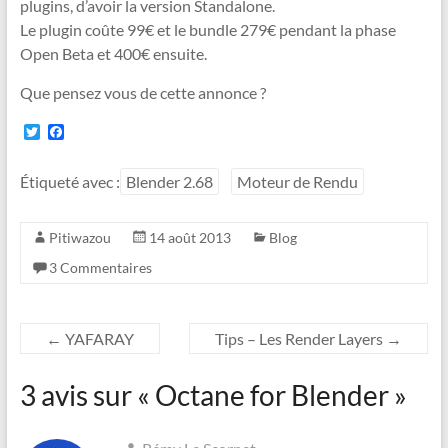
plugins, d’avoir la version Standalone.
Le plugin coûte 99€ et le bundle 279€ pendant la phase
Open Beta et 400€ ensuite.
Que pensez vous de cette annonce ?
T
F
w
a
i
c
t
e
Étiqueté avec :
Blender 2.68
Moteur de Rendu
t
b
e
o
r
o
Pitiwazou
14 août 2013
Blog
k
3 Commentaires
←
YAFARAY
Tips – Les Render Layers
→
3 avis sur «
Octane for Blender
»