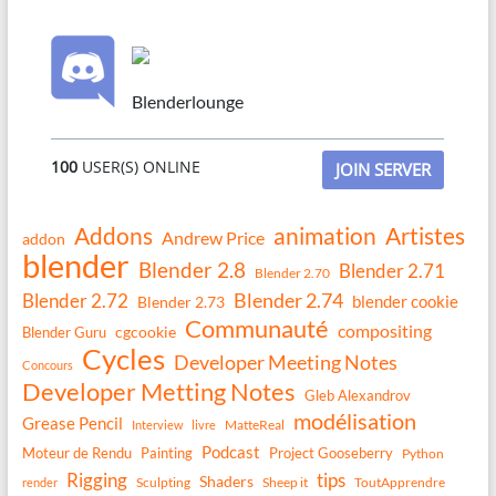
Blenderlounge
100
USER(S) ONLINE
JOIN SERVER
Addons
animation
Artistes
Andrew Price
addon
blender
Blender 2.8
Blender 2.71
Blender 2.70
Blender 2.74
Blender 2.72
blender cookie
Blender 2.73
Communauté
compositing
Blender Guru
cgcookie
Cycles
Developer Meeting Notes
Concours
Developer Metting Notes
Gleb Alexandrov
modélisation
Grease Pencil
MatteReal
Interview
livre
Podcast
Moteur de Rendu
Painting
Project Gooseberry
Python
Rigging
tips
Shaders
Sculpting
Sheep it
ToutApprendre
render