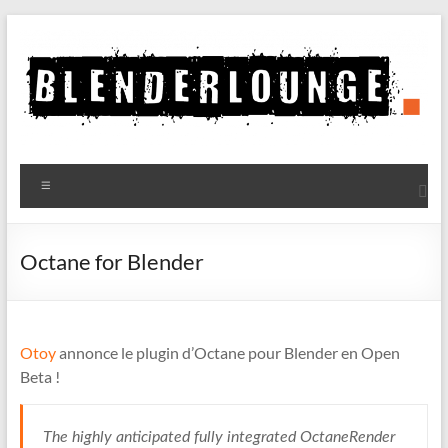
Aller
au
contenu
Blenderlounge
Menu
Le
site
de
Octane for Blender
news
sur
Blender
Otoy
annonce le plugin d’Octane pour Blender en Open
Beta !
The highly anticipated fully integrated OctaneRender